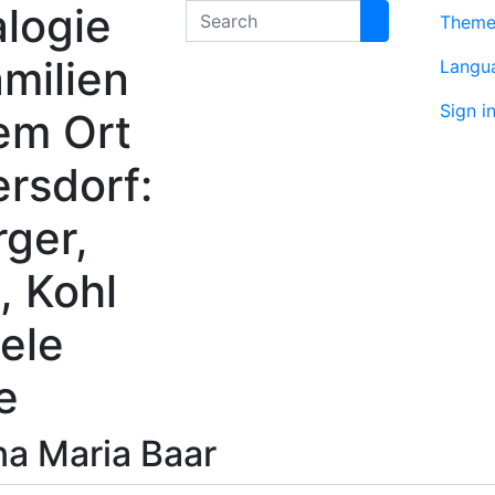
logie
Search
Them
milien
Langu
Sign i
em Ort
rsdorf:
rger,
, Kohl
ele
e
na Maria
Baar