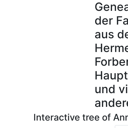
Genea
Skip to content
der Fa
aus d
Herme
Forbe
Haupt
und vi
ander
Interactive tree of
An