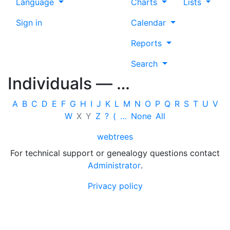
Language
Charts
Lists
Sign in
Calendar
Reports
Search
Individuals —
…
A
B
C
D
E
F
G
H
I
J
K
L
M
N
O
P
Q
R
S
T
U
V
W
X
Y
Z
?
(
…
None
All
webtrees
For technical support or genealogy questions contact
Administrator
.
Privacy policy