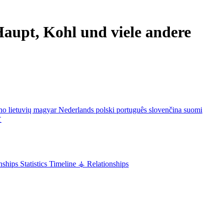
aupt, Kohl und viele andere
ano
lietuvių
magyar
Nederlands
polski
português
slovenčina
suomi
文
nships
Statistics
Timeline
⚶ Relationships