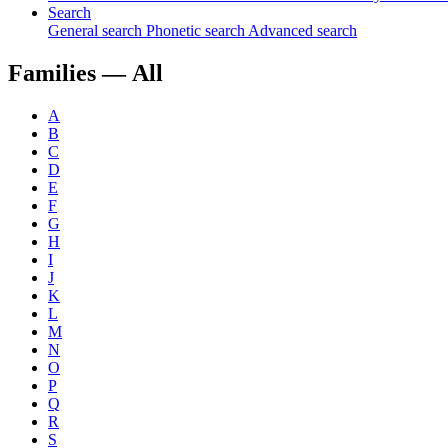
Search
General search
Phonetic search
Advanced search
Families —
All
A
B
C
D
E
F
G
H
I
J
K
L
M
N
O
P
Q
R
S