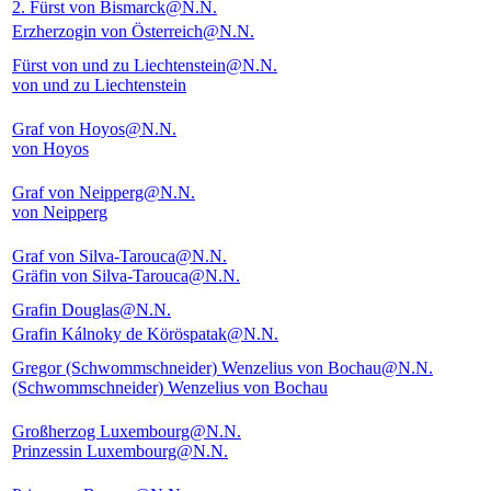
2. Fürst von Bismarck@N.N.
Erzherzogin von Österreich@N.N.
Fürst von und zu Liechtenstein@N.N.
von und zu Liechtenstein
Graf von Hoyos@N.N.
von Hoyos
Graf von Neipperg@N.N.
von Neipperg
Graf von Silva-Tarouca@N.N.
Gräfin von Silva-Tarouca@N.N.
Grafin Douglas@N.N.
Grafin Kálnoky de Köröspatak@N.N.
Gregor (Schwommschneider) Wenzelius von Bochau@N.N.
(Schwommschneider) Wenzelius von Bochau
Großherzog Luxembourg@N.N.
Prinzessin Luxembourg@N.N.