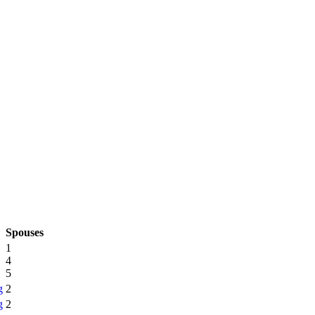
Spouses
1
4
5
g
2
g
2