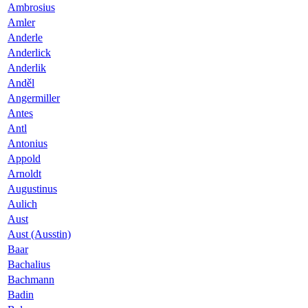
Ambrosius
Amler
Anderle
Anderlick
Anderlik
Anděl
Angermiller
Antes
Antl
Antonius
Appold
Arnoldt
Augustinus
Aulich
Aust
Aust (Ausstin)
Baar
Bachalius
Bachmann
Badin