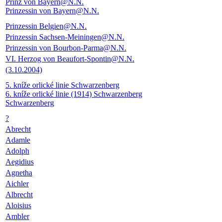
Prinz von Bayern@N.N.
Prinzessin von Bayern@N.N.
Prinzessin Belgien@N.N.
Prinzessin Sachsen-Meiningen@N.N.
Prinzessin von Bourbon-Parma@N.N.
VI. Herzog von Beaufort-Spontin@N.N.
(3.10.2004)
5. kníže orlické linie Schwarzenberg
6. kníže orlické linie (1914) Schwarzenberg
Schwarzenberg
?
Abrecht
Adamle
Adolph
Aegidius
Agnetha
Aichler
Albrecht
Aloisius
Ambler