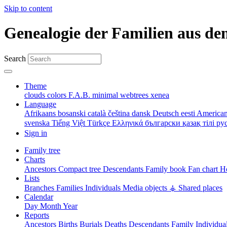
Skip to content
Genealogie der Familien aus de
Search
Theme
clouds
colors
F.A.B.
minimal
webtrees
xenea
Language
Afrikaans
bosanski
català
čeština
dansk
Deutsch
eesti
American
svenska
Tiếng Việt
Türkçe
Ελληνικά
български
қазақ тілі
ру
Sign in
Family tree
Charts
Ancestors
Compact tree
Descendants
Family book
Fan chart
Ho
Lists
Branches
Families
Individuals
Media objects
⚶ Shared places
Calendar
Day
Month
Year
Reports
Ancestors
Births
Burials
Deaths
Descendants
Family
Individua