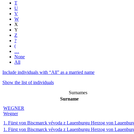
T
U
V
W
X
Y
Z
?
(
…
None
All
Include individuals with “
All
” as a married name
Show the list of individuals
Surnames
Surname
WEGNER
Wegner
1. Fürst von Biscmarck vévoda z Lauenburgu Herzog von Lauenbur
1. Fürst von Biscmarck vévoda z Lauenburgu Herzog von Lauenbur