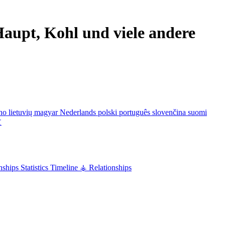
aupt, Kohl und viele andere
ano
lietuvių
magyar
Nederlands
polski
português
slovenčina
suomi
文
nships
Statistics
Timeline
⚶ Relationships