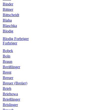
Binder
Bittner
Bittscheidt
Blaha
Blaschka
Blodig
Blodig Forbriger
Forbriger
Bobek
Boln
Braun
Breißlinger
Brent
Breuer
Breuer (Breüer)
Brieh
Briehowa
Brießlinger
Brislinger