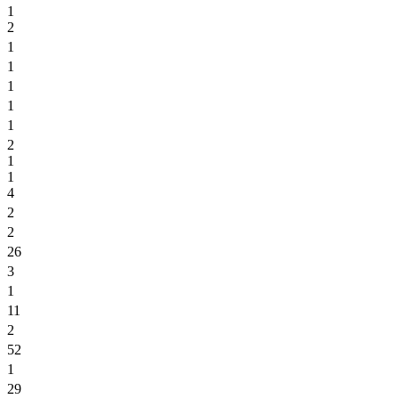
1
2
1
1
1
1
1
2
1
1
4
2
2
26
3
1
11
2
52
1
29