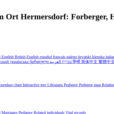
m Ort Hermersdorf: Forberger, H
 English
British English
español
français
galego
hrvatski
íslenska
itali
сский
українська
ქართული
עברית
العربية
हिन्दी
简体中文
繁體中
urglass chart
Interactive tree
Lifespans
Pedigree
Pedigree map
Relatio
l
Marriages
Pedigree
Related individuals
Vital records