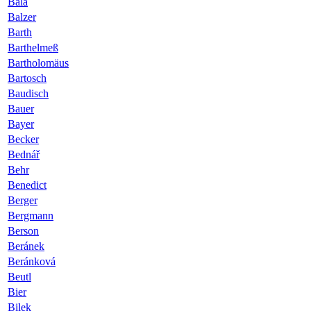
Bala
Balzer
Barth
Barthelmeß
Bartholomäus
Bartosch
Baudisch
Bauer
Bayer
Becker
Bednář
Behr
Benedict
Berger
Bergmann
Berson
Beránek
Beránková
Beutl
Bier
Bilek