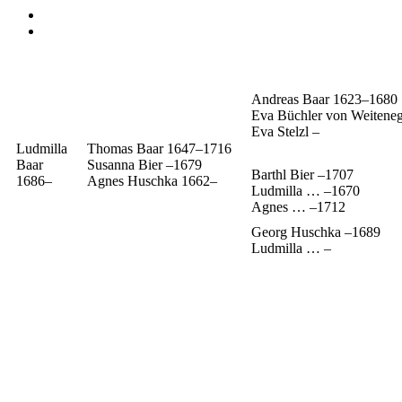
Andreas
Baar
1623
–
1680
Eva
Büchler von Weitene
Eva
Stelzl
–
Ludmilla
Thomas
Baar
1647
–
1716
Baar
Susanna
Bier
–
1679
Barthl
Bier
–
1707
1686
–
Agnes
Huschka
1662
–
Ludmilla
…
–
1670
Agnes
…
–
1712
Georg
Huschka
–
1689
Ludmilla
…
–